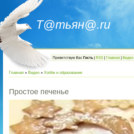
Т@тьян@.ru
Приветствую Вас
Гость
|
RSS
|
Главная
|
Видео
Главная
»
Видео
»
Хобби и образование
Простое печенье