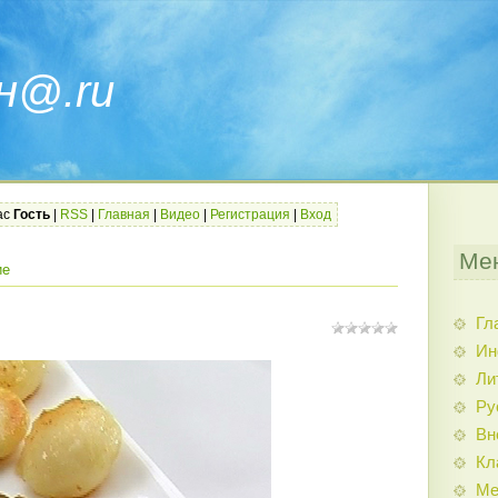
н@.ru
ас
Гость
|
RSS
|
Главная
|
Видео
|
Регистрация
|
Вход
Ме
ие
Гл
Ин
Ли
Ру
Вн
Кл
Ме