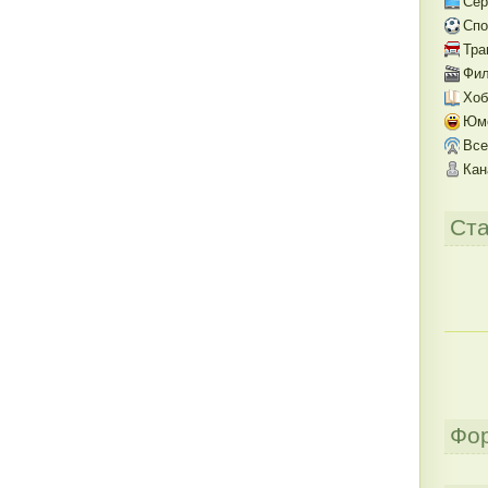
Се
Спо
Тра
Фил
Хоб
Юм
Все
Кан
Ста
Фо