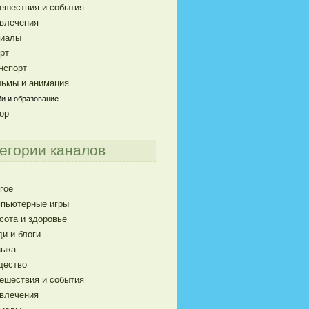
ешествия и события
влечения
риалы
рт
нспорт
ьмы и анимация
и и образование
ор
егории каналов
гое
пьютерные игры
сота и здоровье
и и блоги
ыка
щество
ешествия и события
влечения