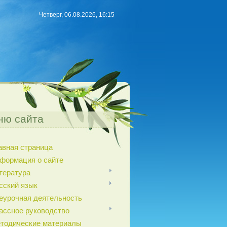
Четверг, 06.08.2026, 16:15
ню сайта
авная страница
формация о сайте
тература
сский язык
еурочная деятельность
ассное руководство
тодические материалы