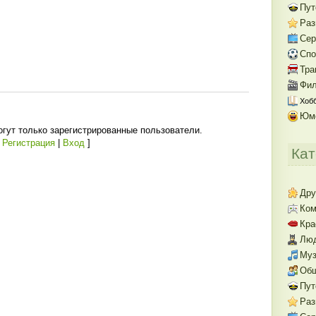
Пут
Раз
Се
Спо
Тра
Фил
Хобб
Юм
гут только зарегистрированные пользователи.
[
Регистрация
|
Вход
]
Кат
Дру
Ком
Кра
Люд
Муз
Об
Пут
Раз