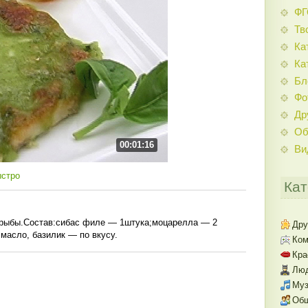
Ф
Тв
Ка
Ка
Бл
Фо
Др
Об
00:01:16
Ви
ыстро
Кат
 рыбы.Состав:сибас филе — 1штука;моцарелла — 2
Дру
масло, базилик — по вкусу.
Ком
Кра
Люд
Муз
Об