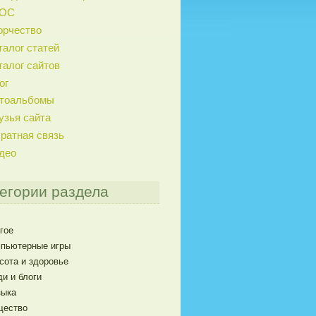
ГОС
орчество
талог статей
талог сайтов
ог
тоальбомы
узья сайта
ратная связь
део
егории раздела
гое
пьютерные игры
сота и здоровье
и и блоги
ыка
щество