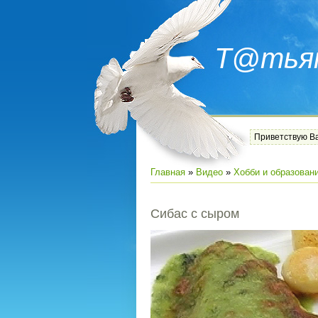
Т@тья
Приветствую В
Главная
»
Видео
»
Хобби и образован
Сибас с сыром