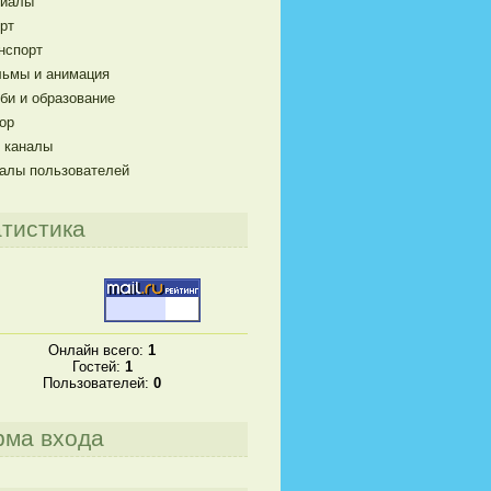
риалы
рт
нспорт
ьмы и анимация
би и образование
ор
 каналы
алы пользователей
тистика
Онлайн всего:
1
Гостей:
1
Пользователей:
0
рма входа