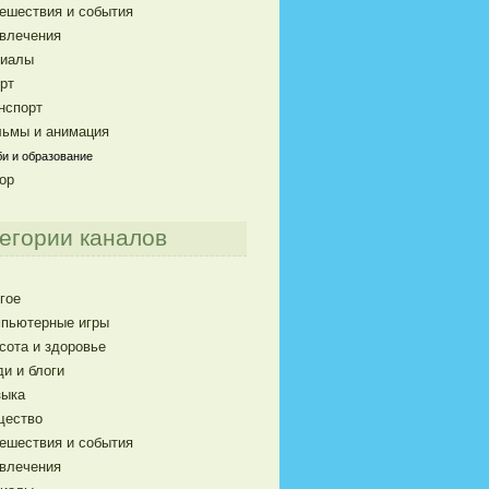
ешествия и события
влечения
риалы
рт
нспорт
ьмы и анимация
и и образование
ор
егории каналов
гое
пьютерные игры
сота и здоровье
и и блоги
ыка
щество
ешествия и события
влечения