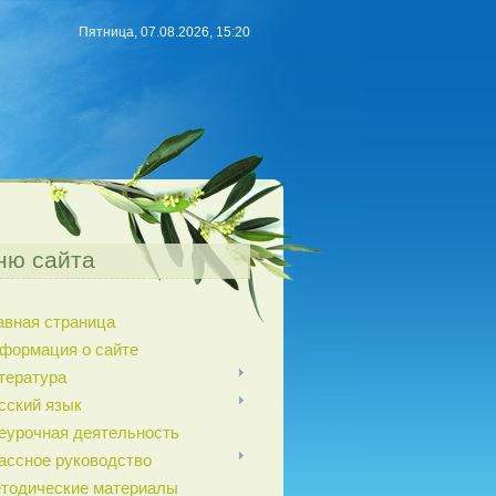
Пятница, 07.08.2026, 15:20
ню сайта
авная страница
формация о сайте
тература
сский язык
еурочная деятельность
ассное руководство
тодические материалы