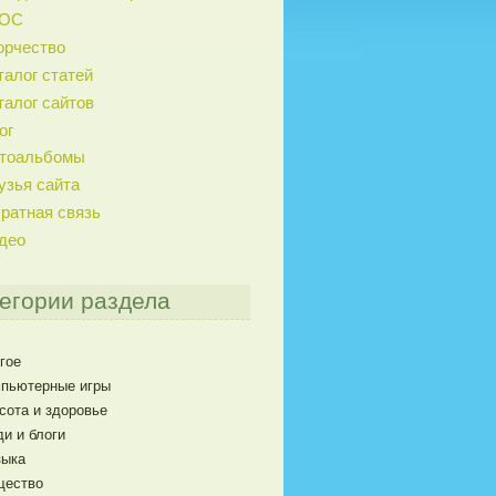
ГОС
орчество
талог статей
талог сайтов
ог
тоальбомы
узья сайта
ратная связь
део
егории раздела
гое
пьютерные игры
сота и здоровье
и и блоги
ыка
щество