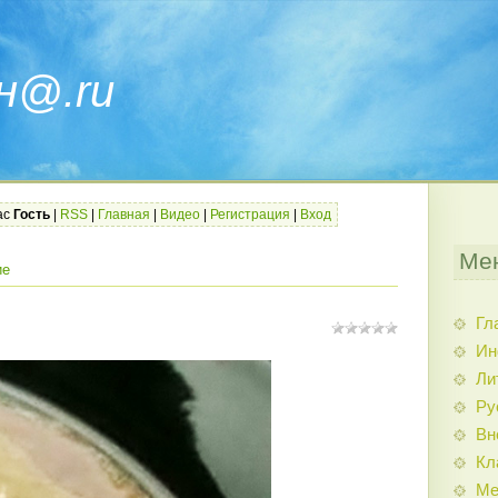
н@.ru
ас
Гость
|
RSS
|
Главная
|
Видео
|
Регистрация
|
Вход
Ме
ие
Гл
Ин
Ли
Ру
Вн
Кл
Ме