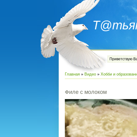
Т@тья
Приветствую В
Главная
»
Видео
»
Хобби и образован
Филе с молоком