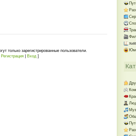
Пут
Раз
Се
Спо
Тра
Фил
Хобб
Юм
гут только зарегистрированные пользователи.
[
Регистрация
|
Вход
]
Кат
Дру
Ком
Кра
Люд
Муз
Об
Пут
Раз