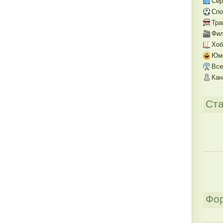
Се
Спо
Тра
Фил
Хоб
Юм
Все
Кан
Ста
Фо