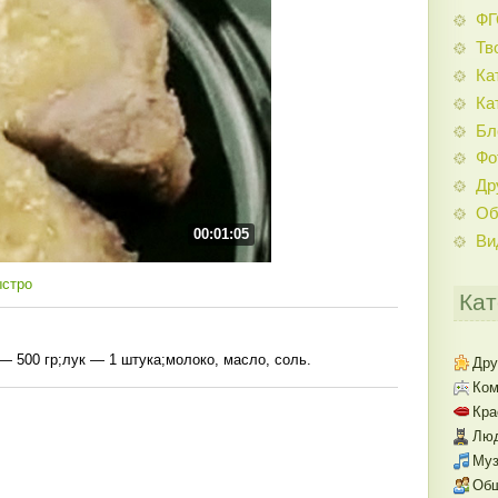
Ф
Тв
Ка
Ка
Бл
Фо
Др
Об
00:01:05
Ви
ыстро
Кат
— 500 гр;лук — 1 штука;молоко, масло, соль.
Дру
Ком
Кра
Люд
Муз
Об