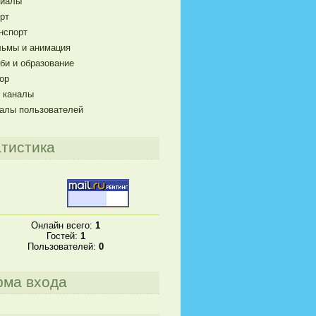
риалы
рт
нспорт
ьмы и анимация
би и образование
ор
 каналы
алы пользователей
тистика
Онлайн всего:
1
Гостей:
1
Пользователей:
0
рма входа