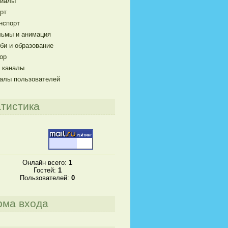
риалы
рт
нспорт
ьмы и анимация
би и образование
ор
 каналы
алы пользователей
тистика
Онлайн всего:
1
Гостей:
1
Пользователей:
0
рма входа