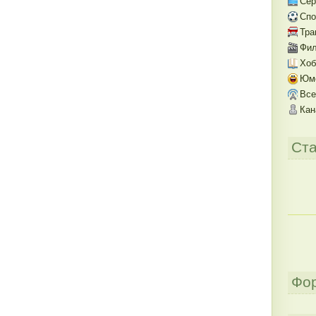
Се
Спо
Тра
Фил
Хоб
Юм
Все
Кан
Ста
Фо