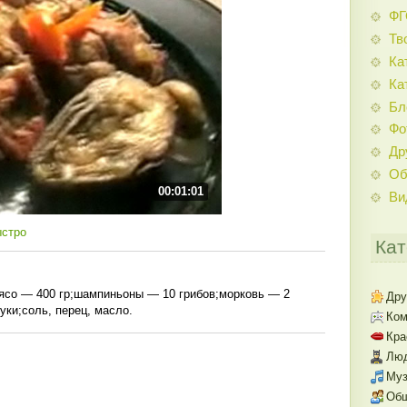
Ф
Тв
Ка
Ка
Бл
Фо
Др
Об
00:01:01
Ви
ыстро
Кат
ясо — 400 гр;шампиньоны — 10 грибов;морковь — 2
Дру
уки;соль, перец, масло.
Ком
Кра
Люд
Муз
Об