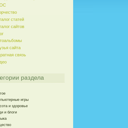
ГОС
орчество
талог статей
талог сайтов
ог
тоальбомы
узья сайта
ратная связь
део
егории раздела
гое
пьютерные игры
сота и здоровье
и и блоги
ыка
щество