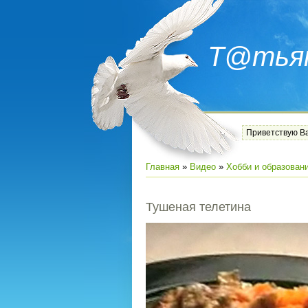
Т@тья
Приветствую В
Главная
»
Видео
»
Хобби и образован
Тушеная телетина