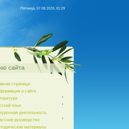
Пятница, 07.08.2026, 01:29
ню сайта
авная страница
формация о сайте
тература
сский язык
еурочная деятельность
ассное руководство
тодические материалы