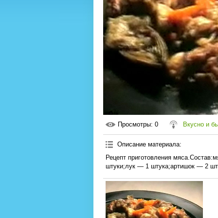
Просмотры
: 0
Вкусно и б
Описание материала
:
Рецепт приготовления мяса.Состав:м
штуки;лук — 1 штука;артишок — 2 шт