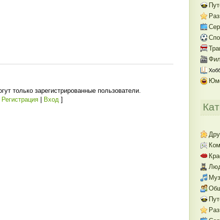
Пут
Раз
Се
Спо
Тра
Фил
Хобб
Юм
гут только зарегистрированные пользователи.
[
Регистрация
|
Вход
]
Кат
Дру
Ком
Кра
Люд
Муз
Об
Пут
Раз