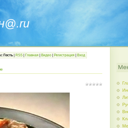
н@.ru
ас
Гость
|
RSS
|
Главная
|
Видео
|
Регистрация
|
Вход
Ме
ие
Гл
Ин
Ли
Ру
Вн
Кл
Ме