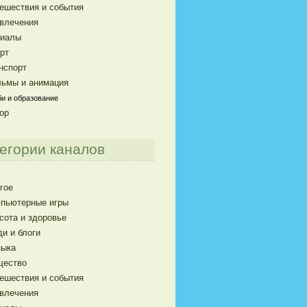
ешествия и события
влечения
риалы
рт
нспорт
ьмы и анимация
и и образование
ор
егории каналов
гое
пьютерные игры
сота и здоровье
и и блоги
ыка
щество
ешествия и события
влечения