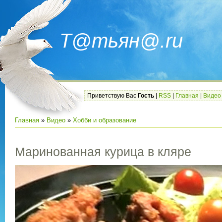
Т@тьян@.ru
Приветствую Вас
Гость
|
RSS
|
Главная
|
Видео
Главная
»
Видео
»
Хобби и образование
Маринованная курица в кляре