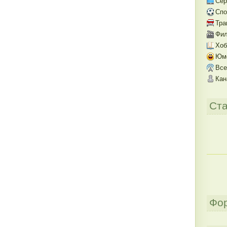
Се
Спо
Тра
Фил
Хоб
Юм
Все
Кан
Ста
Фо