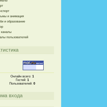
риалы
рт
нспорт
ьмы и анимация
би и образование
ор
 каналы
алы пользователей
тистика
Онлайн всего:
1
Гостей:
1
Пользователей:
0
рма входа