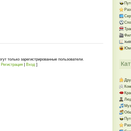
Пут
Раз
Се
Спо
Тра
Фил
Хобб
Юм
гут только зарегистрированные пользователи.
Кат
[
Регистрация
|
Вход
]
Дру
Ком
Кра
Люд
Муз
Об
Пут
Раз