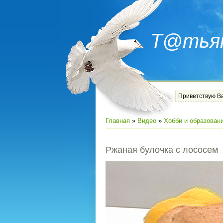
Т@тья
Приветствую В
Главная
»
Видео
»
Хобби и образован
Ржаная булочка с лососем