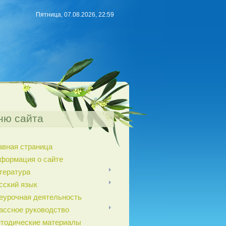
Пятница, 07.08.2026, 22:59
ню сайта
авная страница
формация о сайте
тература
сский язык
еурочная деятельность
ассное руководство
тодические материалы