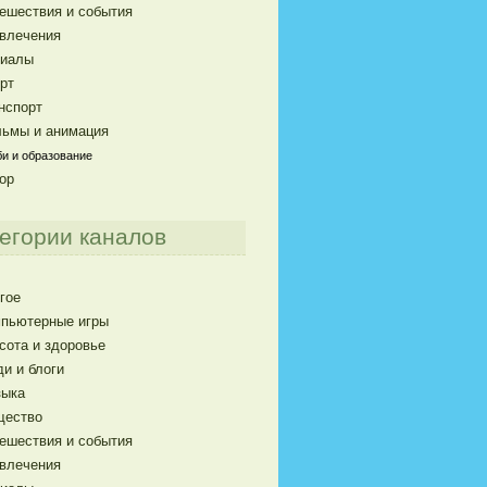
ешествия и события
влечения
риалы
рт
нспорт
ьмы и анимация
и и образование
ор
егории каналов
гое
пьютерные игры
сота и здоровье
и и блоги
ыка
щество
ешествия и события
влечения