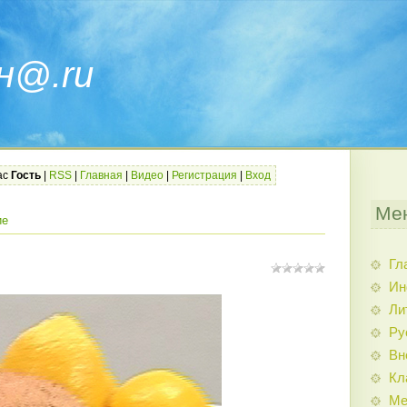
н@.ru
ас
Гость
|
RSS
|
Главная
|
Видео
|
Регистрация
|
Вход
Ме
ие
Гл
Ин
Ли
Ру
Вн
Кл
Ме