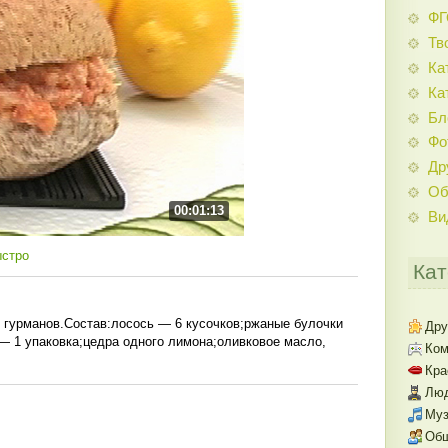
Ф
Тв
Ка
Ка
Бл
Фо
Др
Об
00:01:13
Ви
ыстро
Кат
 гурманов.Состав:лосось — 6 кусочков;ржаные булочки
Дру
 — 1 упаковка;цедра одного лимона;оливковое масло,
Ком
Кра
Люд
Муз
Об