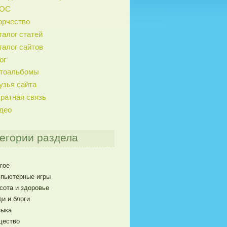
ГОС
орчество
талог статей
талог сайтов
ог
тоальбомы
узья сайта
ратная связь
део
егории раздела
гое
пьютерные игры
сота и здоровье
и и блоги
ыка
щество