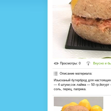
Просмотры
: 0
Вкусно и б
Описание материала
:
Изысканый бутерброд для настоящих
— 4 штуки;сок лайма — 50 гр;йогурт
соль, перец, паприка.