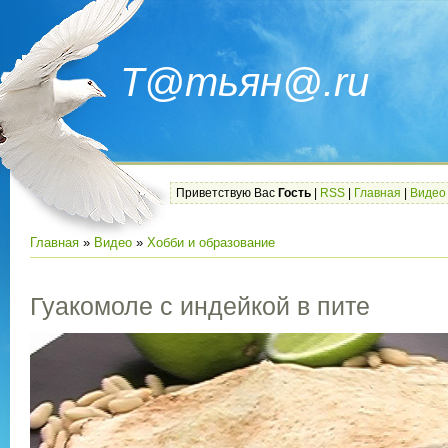
Т@тьян@.ru
Приветствую Вас
Гость
|
RSS
|
Главная
|
Видео
Главная
»
Видео
»
Хобби и образование
Гуакомоле с индейкой в пите