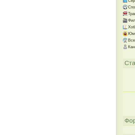
Се
Спо
Тра
Фил
Хоб
Юм
Все
Кан
Ста
Фо