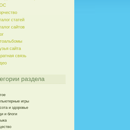
ГОС
орчество
талог статей
талог сайтов
ог
тоальбомы
узья сайта
ратная связь
део
егории раздела
гое
пьютерные игры
сота и здоровье
и и блоги
ыка
щество