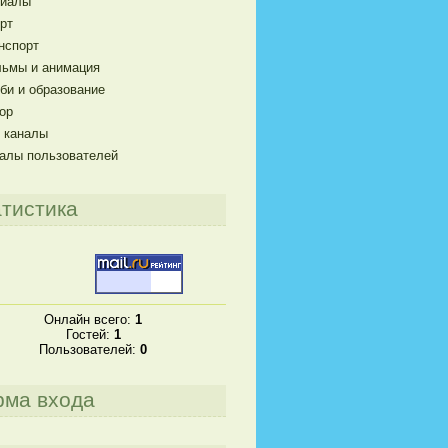
риалы
рт
нспорт
ьмы и анимация
би и образование
ор
 каналы
алы пользователей
тистика
Онлайн всего:
1
Гостей:
1
Пользователей:
0
рма входа