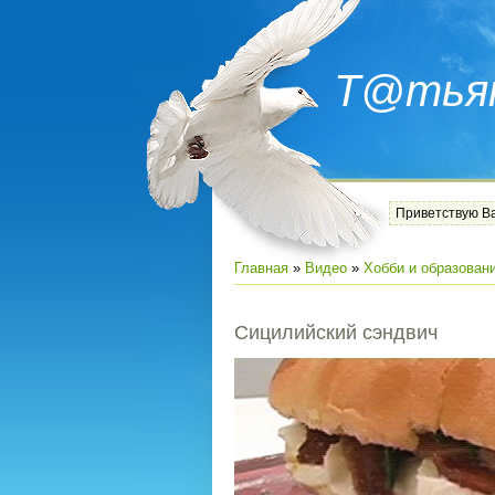
Т@тья
Приветствую В
Главная
»
Видео
»
Хобби и образован
Сицилийский сэндвич