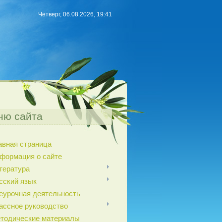
Четверг, 06.08.2026, 19:41
ню сайта
авная страница
формация о сайте
тература
сский язык
еурочная деятельность
ассное руководство
тодические материалы