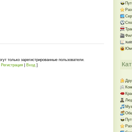
Пут
Раз
Се
Спо
Тра
Фил
Хобб
Юм
гут только зарегистрированные пользователи.
Кат
[
Регистрация
|
Вход
]
Дру
Ком
Кра
Люд
Муз
Об
Пут
Раз