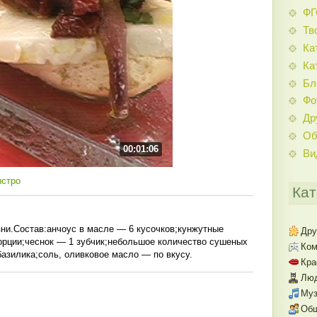
Ф
Тв
Ка
Ка
Бл
Фо
Др
Об
00:01:06
Ви
ыстро
Кат
зни.Состав:анчоус в масле — 6 кусочков;кунжутные
Дру
орции;чеснок — 1 зубчик;небольшое количество сушеных
Ком
базилика;соль, оливковое масло — по вкусу.
Кра
Люд
Муз
Об