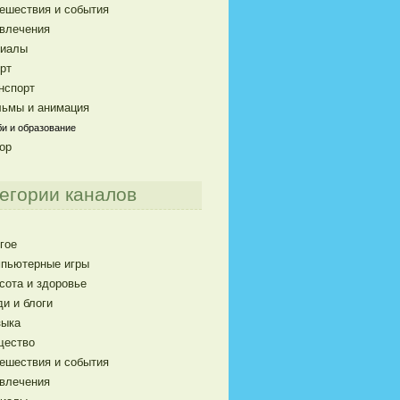
ешествия и события
влечения
риалы
рт
нспорт
ьмы и анимация
и и образование
ор
егории каналов
гое
пьютерные игры
сота и здоровье
и и блоги
ыка
щество
ешествия и события
влечения