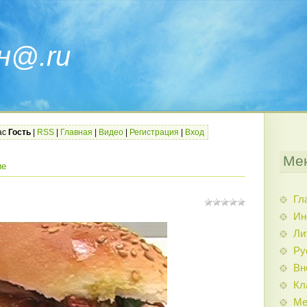
н@.ru
ас
Гость
|
RSS
|
Главная
|
Видео
|
Регистрация
|
Вход
Ме
ие
Гл
Ин
Ли
Ру
Вн
Кл
Ме