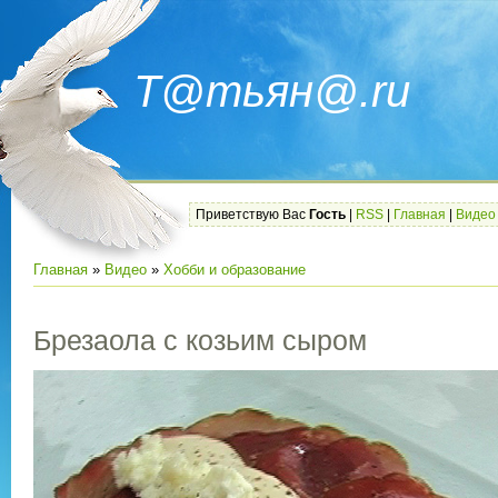
Т@тьян@.ru
Приветствую Вас
Гость
|
RSS
|
Главная
|
Видео
Главная
»
Видео
»
Хобби и образование
Брезаола с козьим сыром