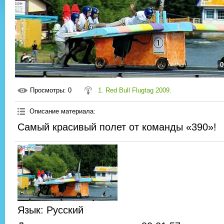
0
Просмотры
: 0
1. Red Bull Flugtag 2009.
Описание материала
:
Самый красивый полет от команды «390»!
Язык
: Русский