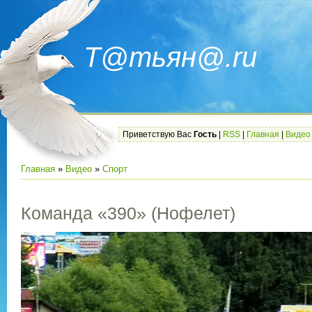
Т@тьян@.ru
Приветствую Вас
Гость
|
RSS
|
Главная
|
Видео
Главная
»
Видео
»
Спорт
Команда «390» (Нофелет)