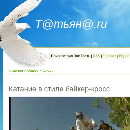
Т@тьян@.ru
Приветствую Вас
Гость
|
RSS
|
Главная
|
Видео
Главная
»
Видео
»
Спорт
Катание в стиле байкер-кросс