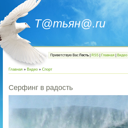
Т@тьян@.ru
Приветствую Вас
Гость
|
RSS
|
Главная
|
Видео
Главная
»
Видео
»
Спорт
Серфинг в радость