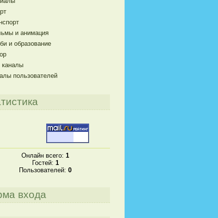
риалы
рт
нспорт
ьмы и анимация
би и образование
ор
 каналы
алы пользователей
тистика
Онлайн всего:
1
Гостей:
1
Пользователей:
0
рма входа