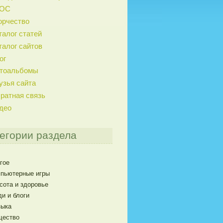
ГОС
орчество
талог статей
талог сайтов
ог
тоальбомы
узья сайта
ратная связь
део
егории раздела
гое
пьютерные игры
сота и здоровье
и и блоги
ыка
щество