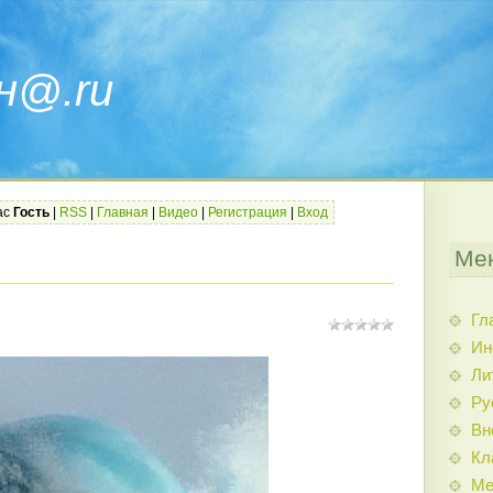
н@.ru
ас
Гость
|
RSS
|
Главная
|
Видео
|
Регистрация
|
Вход
Ме
Гл
Ин
Ли
Ру
Вн
Кл
Ме