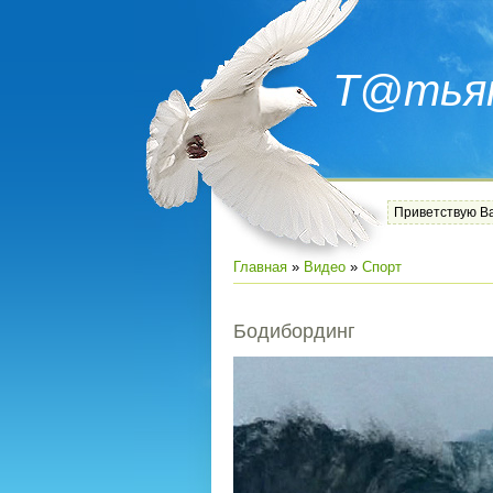
Т@тья
Приветствую В
Главная
»
Видео
»
Спорт
Бодибординг