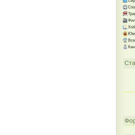
Се
Спо
Тра
Фил
Хоб
Юм
Все
Кан
Ста
Фо