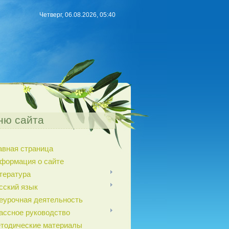
Четверг, 06.08.2026, 05:40
ню сайта
авная страница
формация о сайте
тература
сский язык
еурочная деятельность
ассное руководство
тодические материалы