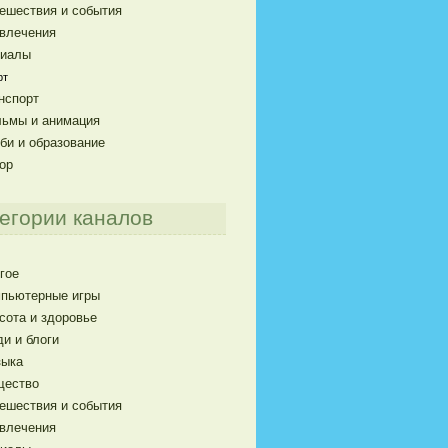
ешествия и события
влечения
риалы
рт
нспорт
ьмы и анимация
би и образование
ор
егории каналов
гое
пьютерные игры
сота и здоровье
и и блоги
ыка
щество
ешествия и события
влечения