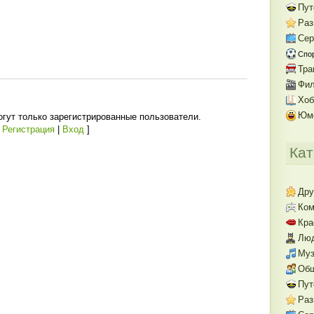
Пут
Раз
Се
Спо
Тра
Фил
Хоб
Юм
гут только зарегистрированные пользователи.
[
Регистрация
|
Вход
]
Кат
Дру
Ком
Кра
Люд
Муз
Об
Пут
Раз