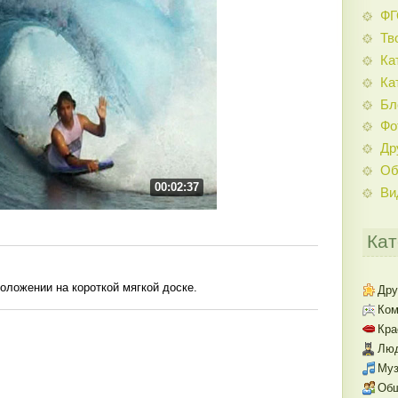
Ф
Тв
Ка
Ка
Бл
Фо
Др
Об
00:02:37
Ви
Кат
ложении на короткой мягкой доске.
Дру
Ком
Кра
Люд
Муз
Об