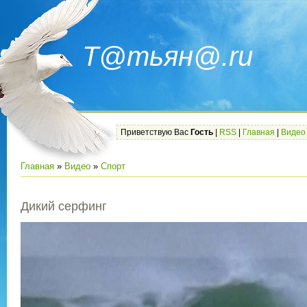
Т@тьян@.ru
Приветствую Вас
Гость
|
RSS
|
Главная
|
Видео
Главная
»
Видео
»
Спорт
Дикий серфинг