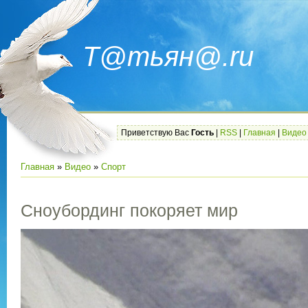
Т@тьян@.ru
Приветствую Вас
Гость
|
RSS
|
Главная
|
Видео
Главная
»
Видео
»
Спорт
Сноубординг покоряет мир