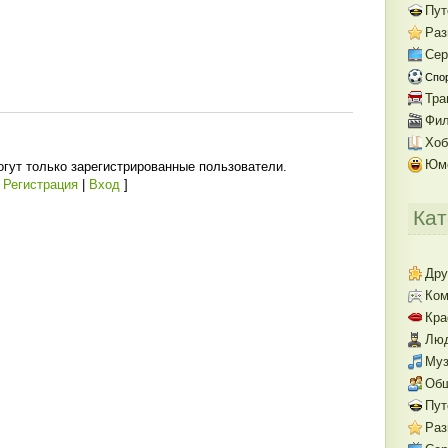
Пут
Раз
Се
Спо
Тра
Фил
Хоб
Юм
гут только зарегистрированные пользователи.
[
Регистрация
|
Вход
]
Кат
Дру
Ком
Кра
Люд
Муз
Об
Пут
Раз