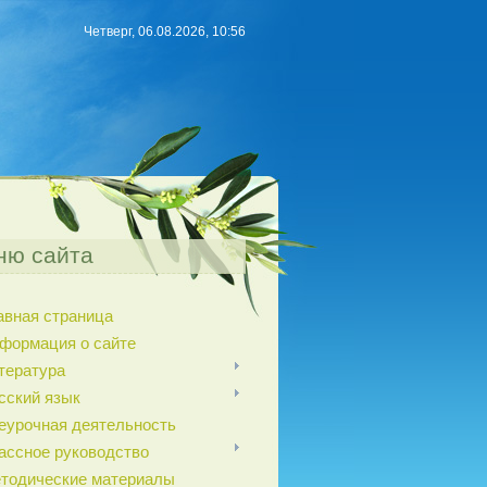
Четверг, 06.08.2026, 10:56
ню сайта
авная страница
формация о сайте
тература
сский язык
еурочная деятельность
ассное руководство
тодические материалы