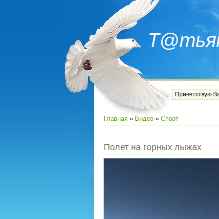
Т@тья
Приветствую В
Главная
»
Видео
»
Спорт
Полет на горных лыжах