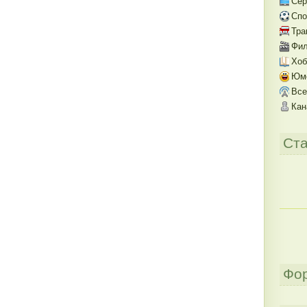
Се
Спо
Тра
Фил
Хоб
Юм
Все
Кан
Ста
Фо