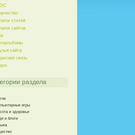
ГОС
орчество
талог статей
талог сайтов
ог
тоальбомы
узья сайта
ратная связь
део
егории раздела
гое
пьютерные игры
сота и здоровье
и и блоги
ыка
щество