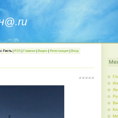
н@.ru
ас
Гость
|
RSS
|
Главная
|
Видео
|
Регистрация
|
Вход
Ме
Гл
Ин
Ли
Ру
Вн
Кл
Ме