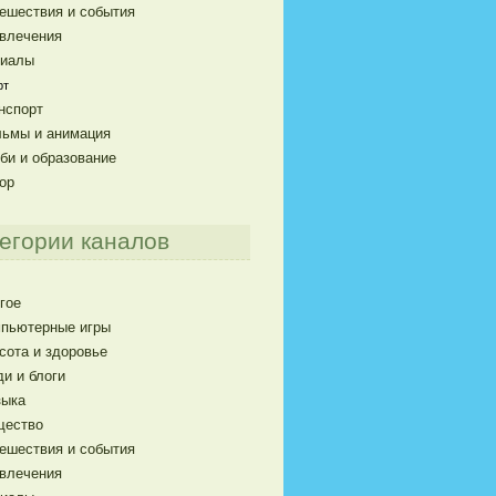
ешествия и события
влечения
риалы
рт
нспорт
ьмы и анимация
би и образование
ор
егории каналов
гое
пьютерные игры
сота и здоровье
и и блоги
ыка
щество
ешествия и события
влечения