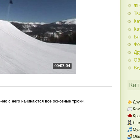
Ф
Тв
Ка
Ка
Бл
Фо
Др
Об
00:03:04
Ви
Кат
енно с него начинаются все основные трюки.
Дру
Ком
Кра
Люд
Муз
Об