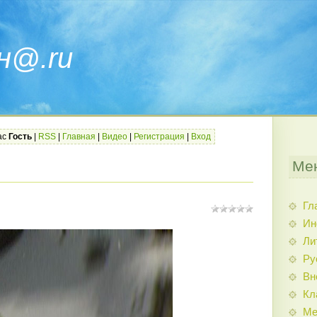
н@.ru
ас
Гость
|
RSS
|
Главная
|
Видео
|
Регистрация
|
Вход
Ме
Гл
Ин
Ли
Ру
Вн
Кл
Ме