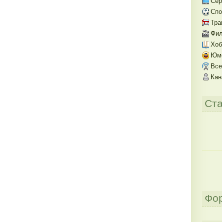
Се
Спо
Тра
Фил
Хоб
Юм
Все
Кан
Ста
Фо