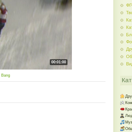
Ф
Тв
Ка
Ка
Бл
Фо
Др
Об
00:01:00
Ви
 Bang
Кат
Дру
Ком
Кра
Люд
Муз
Об