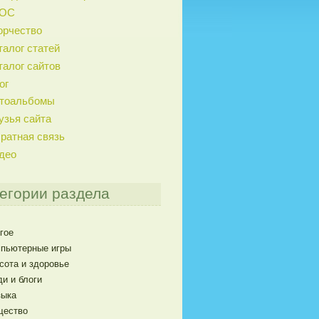
ГОС
орчество
талог статей
талог сайтов
ог
тоальбомы
узья сайта
ратная связь
део
егории раздела
гое
пьютерные игры
сота и здоровье
и и блоги
ыка
щество