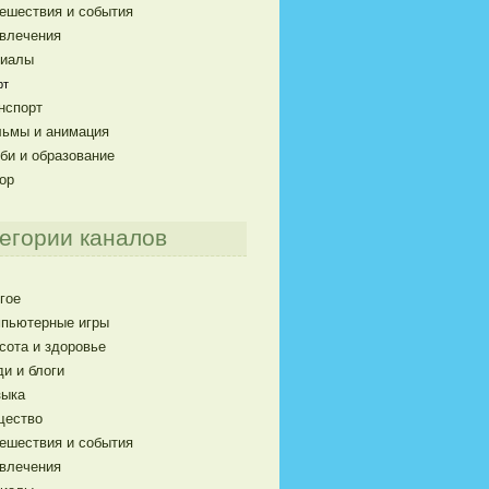
ешествия и события
влечения
риалы
рт
нспорт
ьмы и анимация
би и образование
ор
егории каналов
гое
пьютерные игры
сота и здоровье
и и блоги
ыка
щество
ешествия и события
влечения