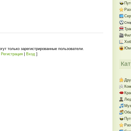
Пут
Раз
Се
Спо
Тра
Фил
Хоб
Юм
гут только зарегистрированные пользователи.
[
Регистрация
|
Вход
]
Кат
Дру
Ком
Кра
Люд
Муз
Об
Пут
Раз