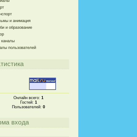
риалы
рт
нспорт
ьмы и анимация
би и образование
ор
 каналы
алы пользователей
тистика
Онлайн всего:
1
Гостей:
1
Пользователей:
0
рма входа