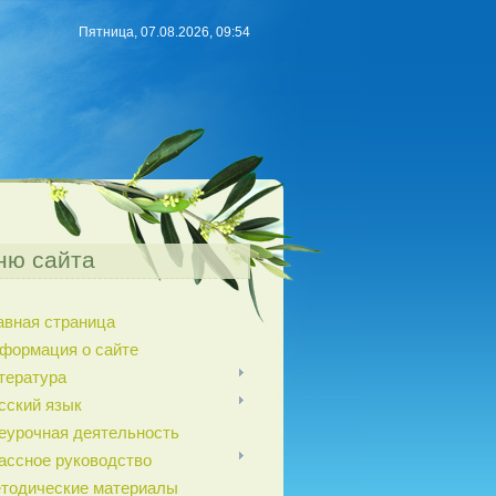
Пятница, 07.08.2026, 09:54
ню сайта
авная страница
формация о сайте
тература
сский язык
еурочная деятельность
ассное руководство
тодические материалы