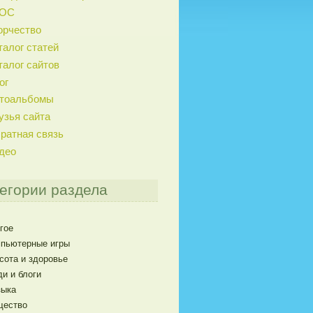
ГОС
орчество
талог статей
талог сайтов
ог
тоальбомы
узья сайта
ратная связь
део
егории раздела
гое
пьютерные игры
сота и здоровье
и и блоги
ыка
щество