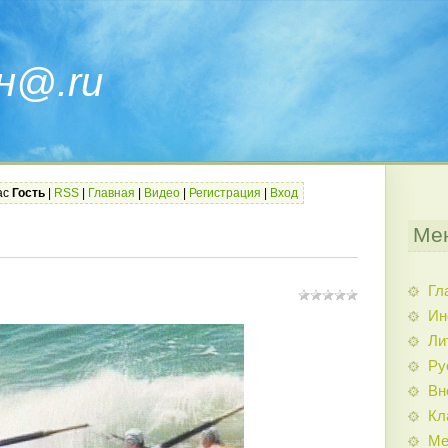
н@.ru
ас
Гость
|
RSS
|
Главная
|
Видео
|
Регистрация
|
Вход
Ме
Гл
Ин
Ли
Ру
Вн
Кл
Ме