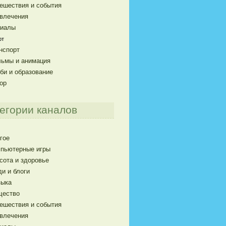
ешествия и события
влечения
риалы
рт
нспорт
ьмы и анимация
би и образование
ор
егории каналов
гое
пьютерные игры
сота и здоровье
и и блоги
ыка
щество
ешествия и события
влечения