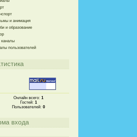
риалы
рт
нспорт
ьмы и анимация
би и образование
ор
 каналы
алы пользователей
тистика
Онлайн всего:
1
Гостей:
1
Пользователей:
0
рма входа