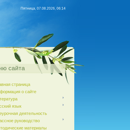
Пятница, 07.08.2026, 06:14
ню сайта
авная страница
формация о сайте
тература
сский язык
еурочная деятельность
ассное руководство
тодические материалы