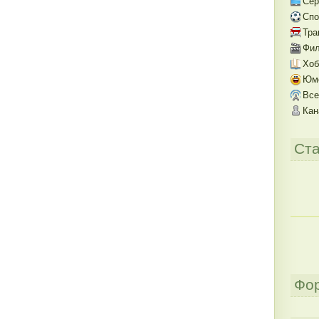
Се
Спо
Тра
Фил
Хоб
Юм
Все
Кан
Ста
Фо