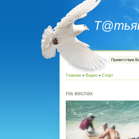
Т@тья
Приветствую В
Главная
»
Видео
»
Спорт
На веслах