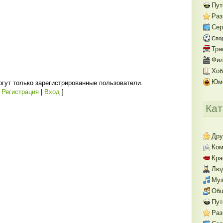
Пут
Раз
Се
Спо
Тра
Фил
Хоб
Юм
гут только зарегистрированные пользователи.
[
Регистрация
|
Вход
]
Кат
Дру
Ком
Кра
Люд
Муз
Об
Пут
Раз