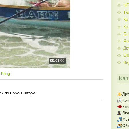
Ф
Тв
Ка
Ка
Бл
Фо
Др
Об
00:01:00
Ви
 Bang
Кат
ись по морю в шторм.
Дру
Ком
Кра
Люд
Муз
Об