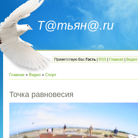
Т@тьян@.ru
Приветствую Вас
Гость
|
RSS
|
Главная
|
Видео
Главная
»
Видео
»
Спорт
Точка равновесия