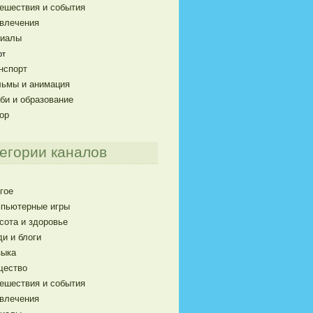
ешествия и события
влечения
риалы
рт
нспорт
ьмы и анимация
би и образование
ор
егории каналов
гое
пьютерные игры
сота и здоровье
и и блоги
ыка
щество
ешествия и события
влечения