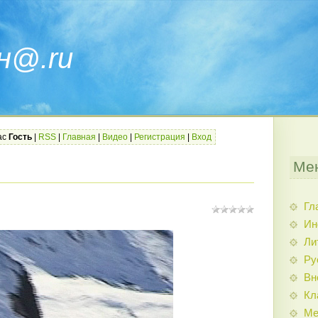
н@.ru
ас
Гость
|
RSS
|
Главная
|
Видео
|
Регистрация
|
Вход
Ме
Гл
Ин
Ли
Ру
Вн
Кл
Ме