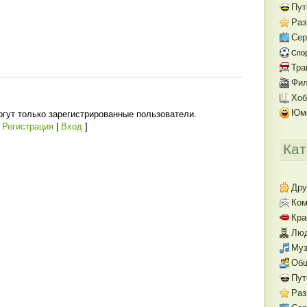
Пут
Раз
Се
Спо
Тра
Фил
Хоб
Юм
гут только зарегистрированные пользователи.
[
Регистрация
|
Вход
]
Кат
Дру
Ком
Кра
Люд
Муз
Об
Пут
Раз