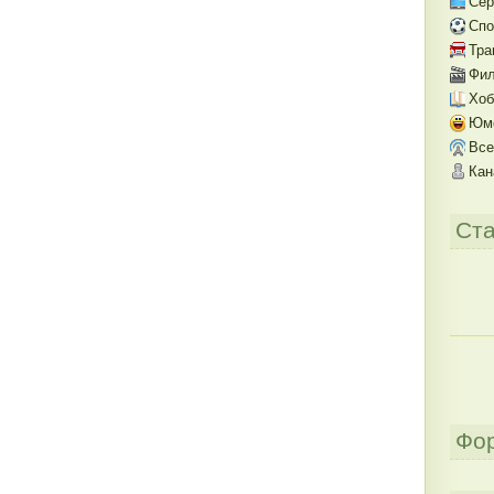
Се
Спо
Тра
Фил
Хоб
Юм
Все
Кан
Ста
Фо