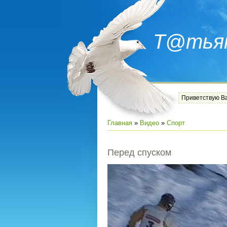
Т@тья
Приветствую В
Главная
»
Видео
»
Спорт
Перед спуском