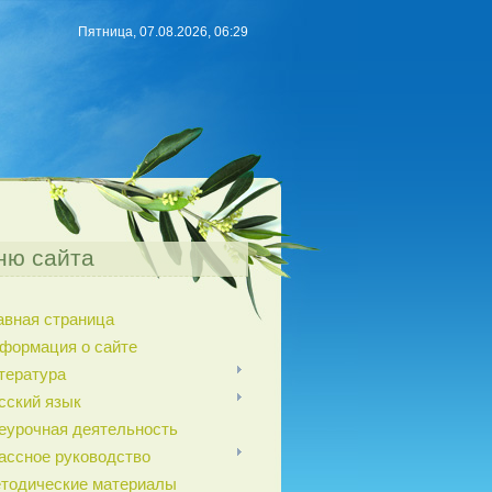
Пятница, 07.08.2026, 06:29
ню сайта
авная страница
формация о сайте
тература
сский язык
еурочная деятельность
ассное руководство
тодические материалы