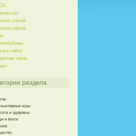
ГОС
орчество
талог статей
талог сайтов
ог
тоальбомы
узья сайта
ратная связь
део
егории раздела
гое
пьютерные игры
сота и здоровье
и и блоги
ыка
щество