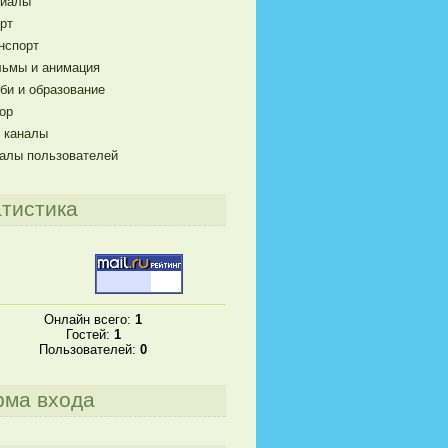
риалы
рт
нспорт
ьмы и анимация
би и образование
ор
 каналы
алы пользователей
тистика
Онлайн всего:
1
Гостей:
1
Пользователей:
0
рма входа