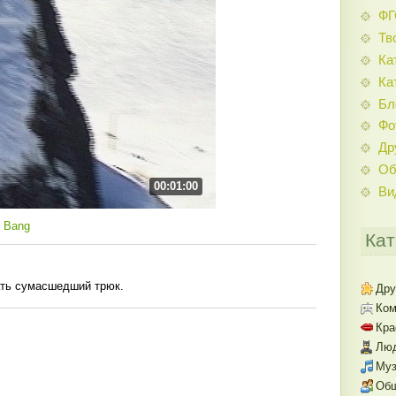
Ф
Тв
Ка
Ка
Бл
Фо
Др
Об
00:01:00
Ви
 Bang
Кат
ать сумасшедший трюк.
Дру
Ком
Кра
Люд
Муз
Об